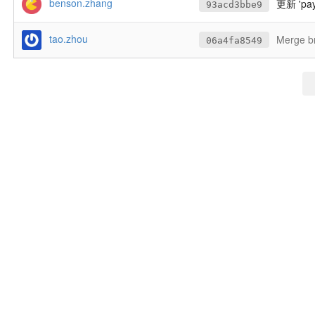
benson.zhang
更新 'pay
93acd3bbe9
tao.zhou
Merge br
06a4fa8549