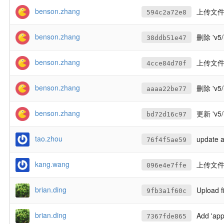
benson.zhang
上传文件至 
594c2a72e8
benson.zhang
删除 'v5/i
38ddb51e47
benson.zhang
上传文件至 
4cce84d70f
benson.zhang
删除 'v5/i
aaaa22be77
benson.zhang
更新 'v5/i
bd72d16c97
tao.zhou
update 
76f4f5ae59
kang.wang
上传文件至
096e4e7ffe
brian.ding
Upload fi
9fb3a1f60c
brian.ding
Add 'ap
7367fde865