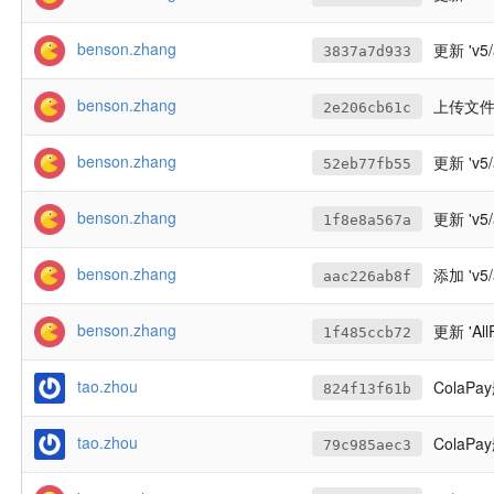
benson.zhang
更新 'v5
3837a7d933
benson.zhang
上传文件至 
2e206cb61c
benson.zhang
更新 'v5
52eb77fb55
benson.zhang
更新 'v5
1f8e8a567a
benson.zhang
添加 'v5
aac226ab8f
benson.zhang
更新 'All
1f485ccb72
tao.zhou
ColaP
824f13f61b
tao.zhou
ColaP
79c985aec3