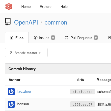
Home
Explore
Help
OpenAPI
common
/
Files
Issues
Pull Requests
0
0
Branch:
master
Commit History
Author
Messag
SHA1
tao.zhou
schem
4f94f90d78
benson
删除无
d250deeb57