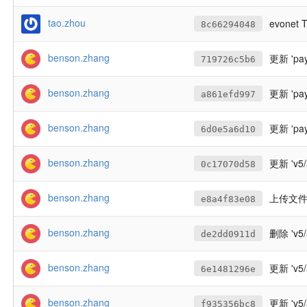
tao.zhou
evonet
8c66294048
benson.zhang
更新 'pay
719726c5b6
benson.zhang
更新 'pay
a861efd997
benson.zhang
更新 'pay
6d0e5a6d10
benson.zhang
更新 'v5/a
0c17070d58
benson.zhang
上传文件至 
e8a4f83e08
benson.zhang
删除 'v5/
de2dd0911d
benson.zhang
更新 'v5
6e1481296e
benson.zhang
更新 'v5
f935356bc8